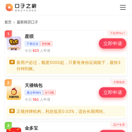
首页
最新网贷口子
下款率No.1
1
星呗
立即申请
不查征信
秒到账
今日
人申请
623
新用户必过，额度5000起，只要有身份证就能下，最快3
评
分钟到账。
大额低息
2
天禧钱包
立即申请
通过率98%
分12期
今日
人申请
561
正规持牌机构，利息低至0.03%，适合长期周转。
荐
花户专享
3
金多宝