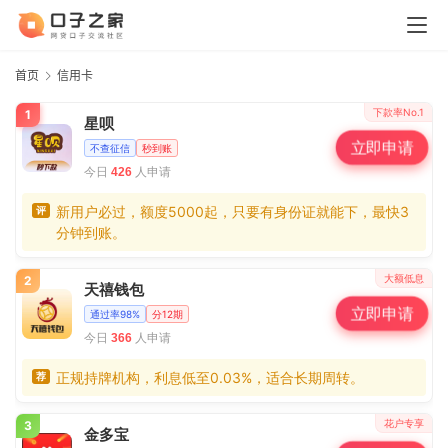
首页
信用卡
下款率No.1
1
星呗
立即申请
不查征信
秒到账
今日
人申请
426
新用户必过，额度5000起，只要有身份证就能下，最快3
评
分钟到账。
大额低息
2
天禧钱包
立即申请
通过率98%
分12期
今日
人申请
366
正规持牌机构，利息低至0.03%，适合长期周转。
荐
花户专享
3
金多宝