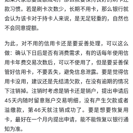
息
款习惯。若是刷卡次数少，长期不用卡，那么银行就
会认为该卡对于持卡人来说，是无足轻重的，自然也
信
用
不会同意提额。
卡
为此，对不用的信用卡还是要妥善处理，可以这么
逾
做：确认下日后是否有消费需求，有的话每年使用信
期
用卡年费交易次数后，可以不使用了，但是要妥善保
催
收
管好信用卡，不要丢失，避免信息泄露。要是觉得信
用卡没用，建议还是先结清欠款，在没有逾期的情况
贷
下注销掉。注销时考虑是销卡还是销户，提出申请后
款
45天内随时留意账户交易明细，没有产生欠款或者
攻
略
溢缴款，第46天就注销成功了。要是想要恢复用
卡，最好在一个月内提出申请，能不能恢复以银行通
知为准。