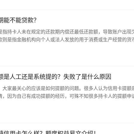
期能不能贷款？
是指持卡人未在规定的还款期内偿还最低还款额，导致账户出现
款则是指金融机构向个人或法人发放的用于消费或生产经营的货
需在约定的期限内偿还借款本息。…
额是人工还是系统提的？失败了是什么原因
，大家最关心的应该是如何提额的问题。很多人认为信用卡提额
情，因为自己有成功提额的经历，可殊不知很多持卡人的提额申
因为每个人的资质和条件都是不同…
萌信用卡怎么样？额度权益易文介绍！