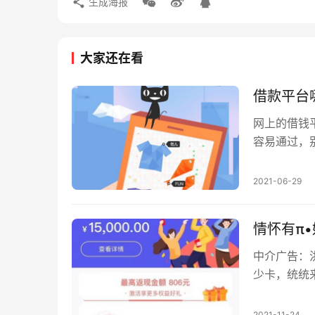
生成海报
大家还在看
借款平台
网上的借钱
容易通过，
的平台给大
2021-06-29
情怀有π
中介广告：
少卡，统统
东、商务有π
2021-11-24