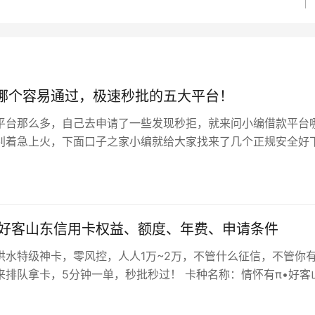
哪个容易通过，极速秒批的五大平台！
平台那么多，自己去申请了一些发现秒拒，就来问小编借款平台
别着急上火，下面口子之家小编就给大家找来了几个正规安全好
家，在这几个平台进行借款是非常…
•好客山东信用卡权益、额度、年费、申请条件
洪水特级神卡，零风控，人人1万~2万，不管什么征信，不管你
来排队拿卡，5分钟一单，秒批秒过！ 卡种名称：情怀有π•好客
•魅力人生 申请入口：立…