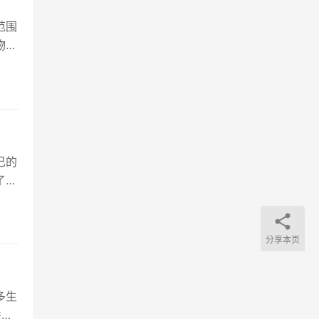
范围
物不
己的
了。
分享本页
多生
联发