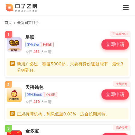
首页
最新网贷口子
下款率No.1
1
星呗
立即申请
不查征信
秒到账
今日
人申请
461
新用户必过，额度5000起，只要有身份证就能下，最快3
评
分钟到账。
大额低息
2
天禧钱包
立即申请
通过率98%
分12期
今日
人申请
410
正规持牌机构，利息低至0.03%，适合长期周转。
荐
花户专享
3
金多宝