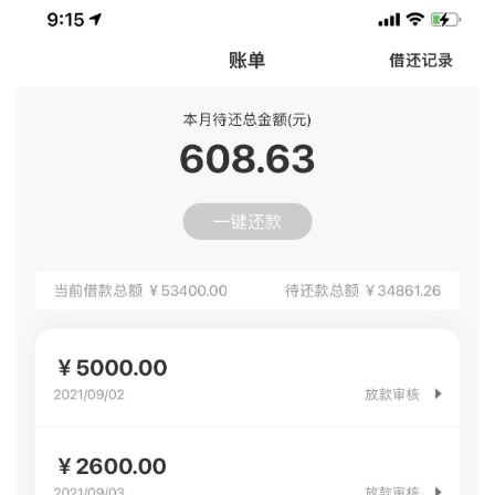
息
信
用
卡
逾
期
催
收
贷
款
攻
略