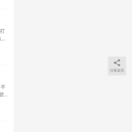
不打
久的
分享本页
，不
贷