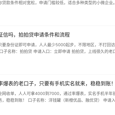
你贷款条件相对宽松，申请门槛较低，适合多种类型的小微企业
条件…
征信吗，拍拍贷申请条件和流程
只要身份证即可申请，人人最少5000起步，不限地区，不打回
 口子名称：拍拍贷 申请入口：立即申请 拍拍贷，上线很久的老
有不少老哥下款的案例，最…
率爆表的老口子，只要有手机实名就来，稳稳到账
网收单，人人可拿4000到7000，通过率爆表，实名手机半年
访，稳稳到账！ 口子名称：洋钱罐（新橙优品、融优贷） 申请
请 洋钱罐，很老很老的口子…