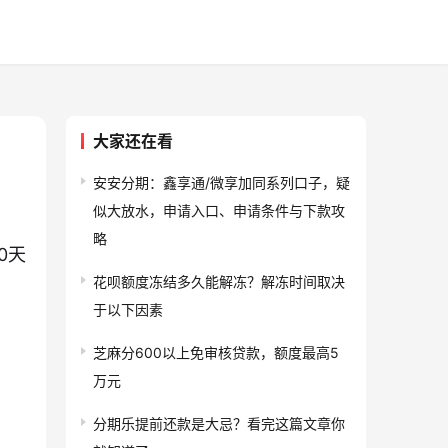
大家还在看
安安分期：鑫享通/微享加同系列口子，疑
似大放水，申请入口、申请条件与下款攻
略
0天
花呗额度冻结多久能解冻？解冻时间取决
于以下因素
芝麻分600以上免审核贷款，额度最高5
万元
分期乐提前还款是大忌？看完这篇文章你