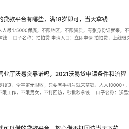
的贷款平台有哪些，满18岁即可，当天拿钱
人人最少5000保底，不限地区，不限资质，有张身份证就来，
拿钱！ 口子名称：拍拍贷 申请入口：立即申请 拍拍贷，上线很
最近也有不少老哥下款的案…
营业厅沃易贷靠谱吗，2021沃易贷申请条件和流程
零钱贷，全宇宙无限收，只要有手机号就来拿钱，人人10000+
不限工作，不限男女，不打回访，秒批秒拿钱！ 口子名称：沃易
载“沃钱包”APP，“…
就可以借的贷款平台，放心借不打回访当天下款