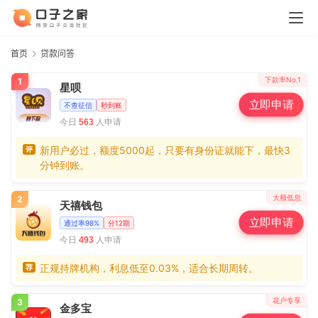
首页
贷款问答
下款率No.1
1
星呗
立即申请
不查征信
秒到账
今日
人申请
563
新用户必过，额度5000起，只要有身份证就能下，最快3
评
分钟到账。
大额低息
2
天禧钱包
立即申请
通过率98%
分12期
今日
人申请
493
正规持牌机构，利息低至0.03%，适合长期周转。
荐
花户专享
3
金多宝