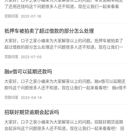
了还用还钱吗这个问题很多人还不知道，现在让我们一起来看看
信
吧！ 车贷逾期车拖走了，用户仍需要还钱。车辆被拖走后，车贷仍
贷款问答
2022-07-18
然处于…
用
卡
抵押车被拍卖了超过借款的部分怎么处理
大家好，口子之家小编来为大家解答以上的问题。抵押车被拍卖了
逾
超过借款的部分怎么处理这个问题很多人还不知道，现在让我们一
期
起来看看吧！ 抵押车被拍卖了的话，如果拍卖所得资金超过了未还
催
贷款问答
2022-07-05
欠款…
收
融e借可以延期还款吗
贷
大家好，口子之家小编来为大家解答以上的问题。融e借可以延期还
款
款吗这个问题很多人还不知道，现在让我们一起来看看吧！ 融e借不
攻
可以延期还款。融e借没有宽限期，也不提供延期还款服务，用户…
贷款问答
2023-04-14
略
招联好期贷逾期会起诉吗
大家好，口子之家小编来为大家解答以上的问题。招联好期贷逾期
会起诉吗这个问题很多人还不知道，现在让我们一起来看看吧！ 招