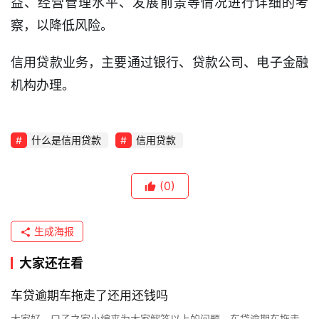
益、经营管理水平、发展前景等情况进行详细的考
察，以降低风险。
信用贷款业务，主要通过银行、贷款公司、电子金融
机构办理。
什么是信用贷款
信用贷款
(0)
首
页
生成海报
口
大家还在看
子
信
车贷逾期车拖走了还用还钱吗
息
大家好，口子之家小编来为大家解答以上的问题。车贷逾期车拖走