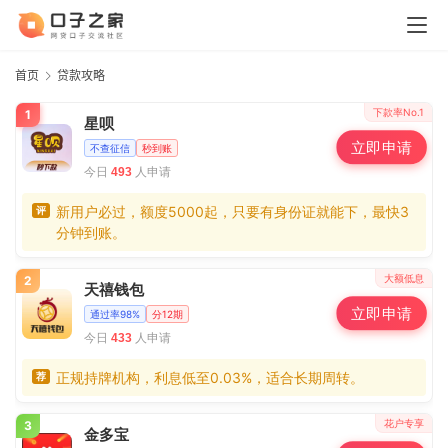
首页
贷款攻略
下款率No.1
1
星呗
立即申请
不查征信
秒到账
今日
人申请
493
新用户必过，额度5000起，只要有身份证就能下，最快3
评
分钟到账。
大额低息
2
天禧钱包
立即申请
通过率98%
分12期
今日
人申请
433
正规持牌机构，利息低至0.03%，适合长期周转。
荐
花户专享
3
金多宝