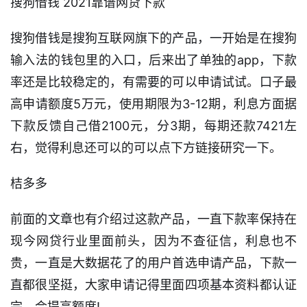
搜狗借钱 2021靠谱网贷下款
口
子
搜狗借钱是搜狗互联网旗下的产品，一开始是在搜狗
信
输入法的钱包里的入口，后来出了单独的app，下款
息
率还是比较稳定的，有需要的可以申请试试。口子最
信
高申请额度5万元，使用期限为3-12期，利息方面据
用
下款反馈自己借2100元，分3期，每期还款7421左
卡
右，觉得利息还可以的可以点下方链接研究一下。
逾
桔多多
期
催
收
前面的文章也有介绍过这款产品，一直下款率保持在
现今网贷行业里面前头，因为不查征信，利息也不
贷
贵，一直是大数据花了的用户首选申请产品，下款一
款
直都很坚挺，大家申请记得里面四项基本资料都认证
攻
略
完，会提高额度!