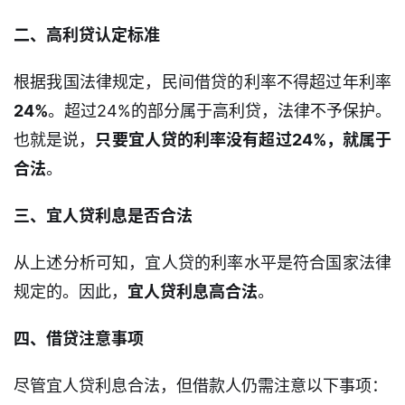
首
二、高利贷认定标准
页
根据我国法律规定，民间借贷的利率不得超过年利率
口
24%
。超过24%的部分属于高利贷，法律不予保护。
子
信
也就是说，
只要宜人贷的利率没有超过24%，就属于
息
合法
。
信
三、宜人贷利息是否合法
用
卡
从上述分析可知，宜人贷的利率水平是符合国家法律
规定的。因此，
宜人贷利息高合法
。
逾
期
四、借贷注意事项
催
收
尽管宜人贷利息合法，但借款人仍需注意以下事项：