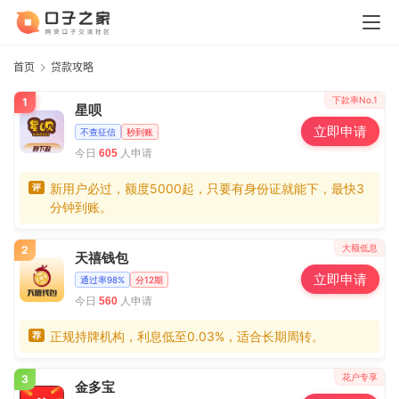
首页
贷款攻略
下款率No.1
1
星呗
立即申请
不查征信
秒到账
今日
人申请
605
新用户必过，额度5000起，只要有身份证就能下，最快3
评
分钟到账。
大额低息
2
天禧钱包
立即申请
通过率98%
分12期
今日
人申请
560
正规持牌机构，利息低至0.03%，适合长期周转。
荐
花户专享
3
金多宝