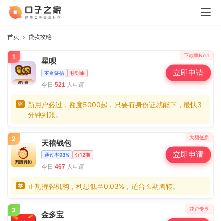
首页
贷款攻略
下款率No.1
1
星呗
立即申请
不查征信
秒到账
今日
人申请
521
新用户必过，额度5000起，只要有身份证就能下，最快3
评
分钟到账。
大额低息
2
天禧钱包
立即申请
通过率98%
分12期
今日
人申请
467
正规持牌机构，利息低至0.03%，适合长期周转。
荐
花户专享
3
金多宝