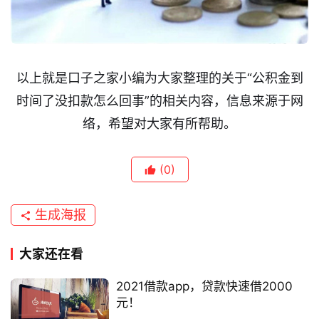
口
子
信
息
以上就是口子之家小编为大家整理的关于“公积金到
时间了没扣款怎么回事”的相关内容，信息来源于网
信
络，希望对大家有所帮助。
用
卡
(0)
逾
期
生成海报
催
收
大家还在看
贷
2021借款app，贷款快速借2000
款
元！
攻