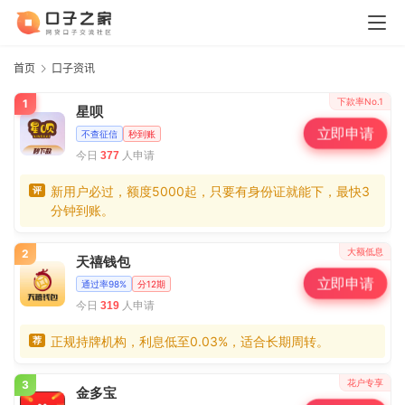
首页
口子资讯
下款率No.1
1
星呗
立即申请
不查征信
秒到账
今日
人申请
377
新用户必过，额度5000起，只要有身份证就能下，最快3
评
分钟到账。
大额低息
2
天禧钱包
立即申请
通过率98%
分12期
今日
人申请
319
正规持牌机构，利息低至0.03%，适合长期周转。
荐
花户专享
3
金多宝