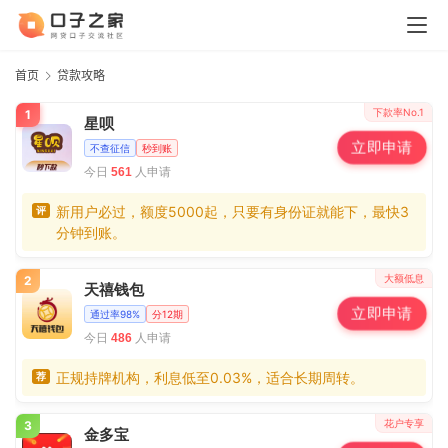
首页
贷款攻略
下款率No.1
1
星呗
立即申请
不查征信
秒到账
今日
人申请
561
新用户必过，额度5000起，只要有身份证就能下，最快3
评
分钟到账。
大额低息
2
天禧钱包
立即申请
通过率98%
分12期
今日
人申请
486
正规持牌机构，利息低至0.03%，适合长期周转。
荐
花户专享
3
金多宝