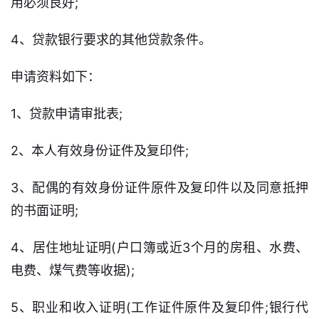
用必须良好;
4、贷款银行要求的其他贷款条件。
申请资料如下：
首
页
1、贷款申请审批表;
口
2、本人有效身份证件及复印件;
子
信
3、配偶的有效身份证件原件及复印件以及同意抵押
息
的书面证明;
信
4、居住地址证明(户口簿或近3个月的房租、水费、
用
卡
电费、煤气费等收据);
5、职业和收入证明(工作证件原件及复印件;银行代
逾