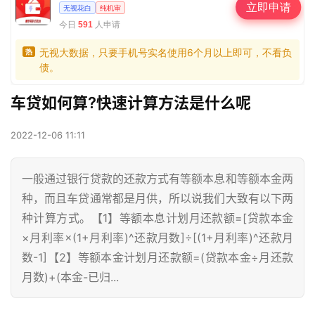
立即申请
无视花白
纯机审
今日
人申请
591
无视大数据，只要手机号实名使用6个月以上即可，不看负
热
债。
车贷如何算?快速计算方法是什么呢
2022-12-06 11:11
一般通过银行贷款的还款方式有等额本息和等额本金两
种，而且车贷通常都是月供，所以说我们大致有以下两
种计算方式。【1】等额本息计划月还款额=[贷款本金
×月利率×(1+月利率)^还款月数]÷[(1+月利率)^还款月
数-1]【2】等额本金计划月还款额=(贷款本金÷月还款
月数)+(本金-已归...