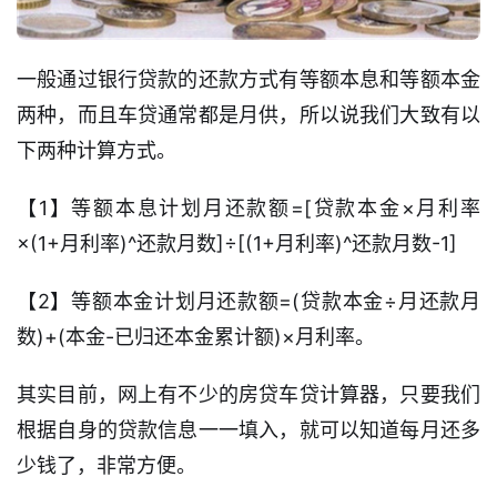
一般通过银行贷款的还款方式有等额本息和等额本金
两种，而且车贷通常都是月供，所以说我们大致有以
下两种计算方式。
【1】等额本息计划月还款额=[贷款本金×月利率
×(1+月利率)^还款月数]÷[(1+月利率)^还款月数-1]
首
页
【2】等额本金计划月还款额=(贷款本金÷月还款月
口
数)+(本金-已归还本金累计额)×月利率。
子
信
其实目前，网上有不少的房贷车贷计算器，只要我们
息
根据自身的贷款信息一一填入，就可以知道每月还多
少钱了，非常方便。
信