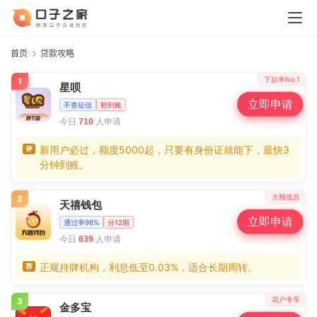
首页
贷款攻略
下款率No.1
1
星呗
立即申请
不查征信
秒到账
今日
人申请
710
新用户必过，额度5000起，只要有身份证就能下，最快3
评
分钟到账。
大额低息
2
天禧钱包
立即申请
通过率98%
分12期
今日
人申请
639
正规持牌机构，利息低至0.03%，适合长期周转。
荐
花户专享
3
金多宝