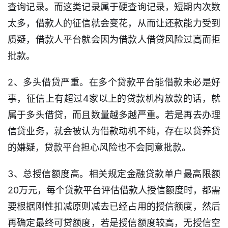
查询记录。而这类记录属于硬查询记录，短期内次数
太多，借款人的征信就会变花，从而让还款能力受到
质疑，借款人平台就会因为借款人借贷风险过高而拒
首
页
批款。
口
2、多头借贷严重。在多个贷款平台能借款未必是好
子
事，征信上有超过4家以上的贷款机构放款的话，就
信
属于多头借贷，而且数量越多越严重。若是再去办理
息
信贷业务，就会被认为借款动机不纯，存在以贷养贷
信
的嫌疑，贷款平台担心风险也不会同意批款。
用
卡
3、总授信额度高。相关规定金融贷款单户最高限额
20万元，每个贷款平台评估借款人授信额度时，都需
逾
要根据刚性扣减原则减去已经占用的授信额度，然后
期
再确定最终可贷额度，若是授信额度较高，无授信空
催