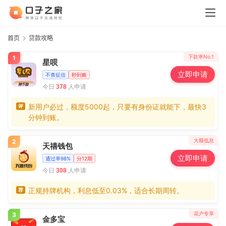
首页
贷款攻略
下款率No.1
1
星呗
立即申请
不查征信
秒到账
今日
人申请
378
新用户必过，额度5000起，只要有身份证就能下，最快3
评
分钟到账。
大额低息
2
天禧钱包
立即申请
通过率98%
分12期
今日
人申请
308
正规持牌机构，利息低至0.03%，适合长期周转。
荐
花户专享
3
金多宝