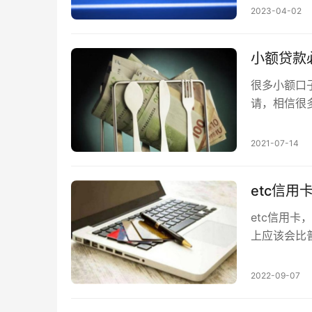
列出还款计划
2023-04-02
小额贷款
很多小额口
请，相信很
了，不过也
2021-07-14
etc信
etc信用
上应该会比
当然，如果
点，信用卡
2022-09-07