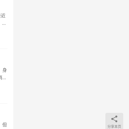
接近
，难
，身
消。
，但
分享本页