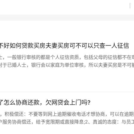
不好如何贷款买房夫妻买房可不可以只查一人征信
士，一般银行审核的都是个人征信资质，包括父母的征信都不在
对于已婚人士，银行会以家庭为单位审核，所以夫妻买房是不可
征信的。只是大家也不用太过紧张，因为在房贷的申请过程中，
主贷人，另一人成为次贷人，一般银行审核最严格的就...
了怎么协商还款，欠网贷会上门吗?
商，积极偿还：不要等到网上逾期催收电话才想协商，可以在逾期
户服务协商偿还，给予宽限期或直接降息;2、真诚的态度：与员
的态度，不要盲目的说没有钱，可以说困难，表达良好的偿还意