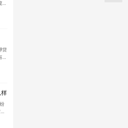
度的
押贷
有文
么样
纷
贷
可以