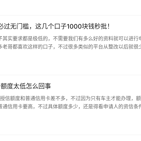
;3、保留证据：假如网上贷款不合规或暴力催收，可以保留相..
必过无门槛，这几个口子1000块钱秒批！
子其实要求都是极低的，不需要我们有多么好的资料就可以进行
多老哥都喜欢这样的口子，不过很多类似的平台从整改以后就很
还有一些，下面我们就来给大家介绍几…
用卡额度太低怎么回事
卡，授信额度和普通信用卡差不多，不过因为只有车主才能办理，
普通信用卡要高，不过具体额度多少，还是得看申请人的资信条
到手的etc信用卡额度太低，想提额也是有办法的。这里要提醒一
能否提额是由银行根据持卡人的用卡行为、资信条件来进行...