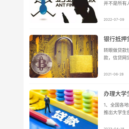
并不是所有
提示出现，于
2022-07-09
银行抵押
转眼做贷款
款，信贷网
采，措辞不
2021-06-28
办理大学
1、全国各
推出大学生
款：借款人
通过抵押方式
2023-04-18