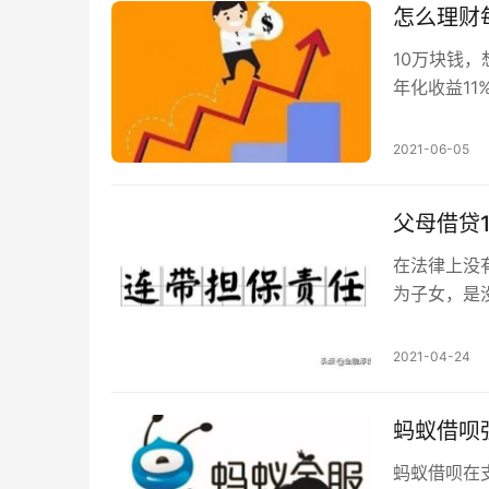
怎么理财
10万块钱，
年化收益1
度很大哇，
2021-06-05
父母借贷
在法律上没
为子女，是
但是在以下
2021-04-24
蚂蚁借呗
蚂蚁借呗在