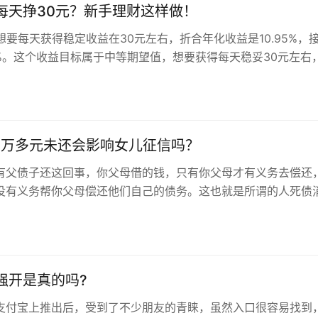
每天挣30元？新手理财这样做！
想要每天获得稳定收益在30元左右，折合年化收益是10.95%，
1%。这个收益目标属于中等期望值，想要获得每天稳妥30元左右
可以说基本上无法实…
1万多元未还会影响女儿征信吗？
有父债子还这回事，你父母借的钱，只有你父母才有义务去偿还
没有义务帮你父母偿还他们自己的债务。这也就是所谓的人死债
两种情况下，身为子女需要偿还…
强开是真的吗?
支付宝上推出后，受到了不少朋友的青睐，虽然入口很容易找到