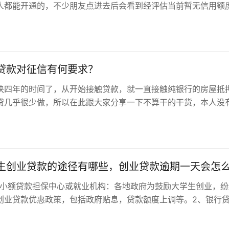
人都能开通的，不少朋友点进去后会看到经评估当前暂无信用额
是就会上网搜索开通蚂蚁借呗的相关方法....
贷款对征信有何要求？
快四年的时间了，从开始接触贷款，就一直接触纯银行的房屋抵
贷几乎很少做，所以在此跟大家分享一下不算干的干货，本人没
对的地方，随时指点。 银行对于…
生创业贷款的途径有哪些，创业贷款逾期一天会怎
地小额贷款担保中心或就业机构：各地政府为鼓励大学生创业，纷
创业贷款优惠政策，包括政府贴息，贷款额度上调等。2、银行
可以到银行申请个人经营贷款，贷款额度较大，贷款方式灵活，
、质押方式、保证方式等获取贷款;3、小额贷款公司或担...