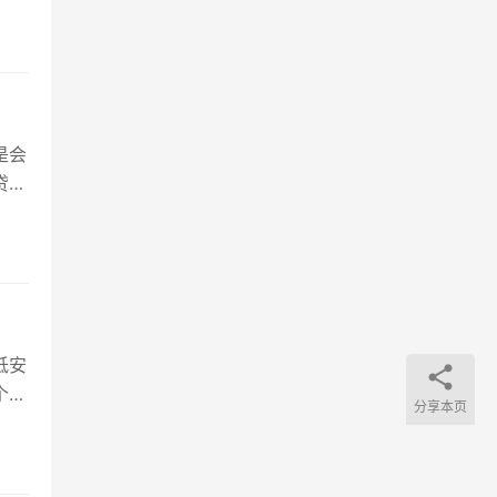
情况
是会
贷平
低安
个手
分享本页