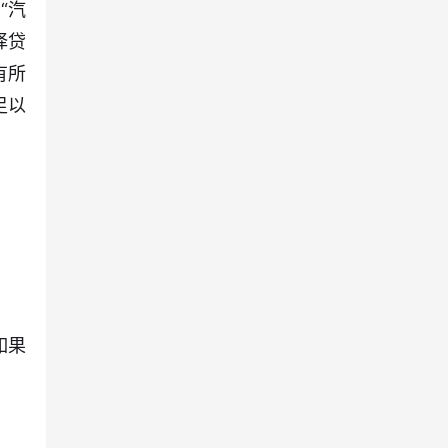
“汽
择贷
有所
足以
如果