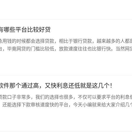
微粒贷平台进行用户资金骗取，造成了不少人资金损失，对于这种
警惕的，需要用户在微粒贷正规的渠道进行申请。...
有哪些平台比较好贷
急用钱的时候都会选择贷款，相比于银行贷款，越来越多的人都
台，毕竟网贷的门槛比较低，放款速度往往也比银行快。当然网
好通过的区别，大家更多的选择好下款的平台来申请贷款。...
软件那个通过高，又快利息还低就是这几个！
贷款口子非常多，我们的选择也很多，不仅可以要求平台的利息
，还能选择下款审核速度快的平台，今天小编就来给大家介绍几
那个通过高的平台，需要借钱的可…