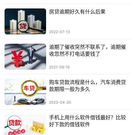
房贷逾期好久有什么后果
2022-07-13
逾期了催收突然不联系了，逾期催
收忽然不打电话要钱了
2021-08-16
购车贷款流程是什么，汽车消费贷
款期限一般为多久
2023-04-20
手机上用什么软件借钱最好？比较
好下款的借钱软件