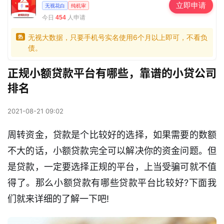
立即申请
无视花白
纯机审
今日
人申请
454
无视大数据，只要手机号实名使用6个月以上即可，不看负
热
债。
正规小额贷款平台有哪些，靠谱的小贷公司
排名
2021-08-21 09:02
周转资金，贷款是个比较好的选择，如果需要的数额
不大的话，小额贷款完全可以解决你的资金问题。但
是贷款，一定要选择正规的平台，上当受骗可就不值
得了。那么小额贷款有哪些贷款平台比较好?下面我
们就来详细的了解一下吧!