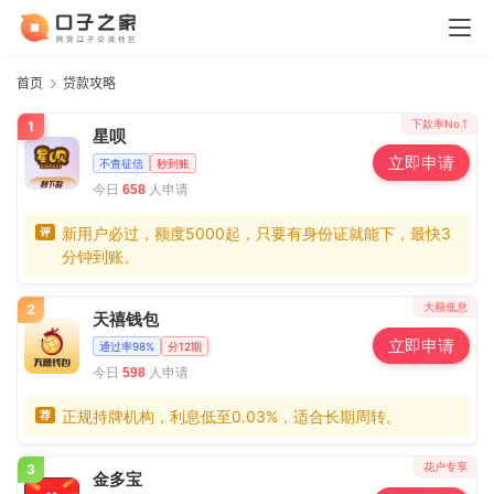
首页
贷款攻略
下款率No.1
1
星呗
立即申请
不查征信
秒到账
今日
人申请
658
新用户必过，额度5000起，只要有身份证就能下，最快3
评
分钟到账。
大额低息
2
天禧钱包
立即申请
通过率98%
分12期
今日
人申请
598
正规持牌机构，利息低至0.03%，适合长期周转。
荐
花户专享
3
金多宝