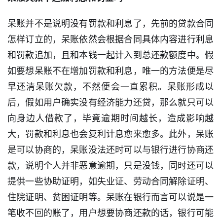
口
呆账并不是说明没有罚款和利息了，先前的贷款合同
子
信
怎样订立的，呆账依然会根据合同具体内容进行利息
息
和罚款追加，且和本钱一起计入到总还款额度中。假
如要想呆账不在增加罚款和利息，唯一的方法便是尽
信
早还清呆账欠款，不然便会一直累积。呆账形成以
用
卡
后，假如用户确实没有经济能力还贷，那么就只可以
向身边人借款了，毕竟逾期时间越长，造成影响越
逾
大，罚款和利息也会复利计息愈来愈多。此外，呆账
期
催
是可以协商的，呆账没法还时可以与银行进行协商还
收
款，说明个人并非恶意逾期，只是没钱，同时还可以
提供一些协助证明，如失业证、劳动合同解除证明、
贷
住院证明、贫困证明等。呆账在银行而言可以说是一
款
攻
笔收不回的账了，用户想要协商还款的话，银行可能