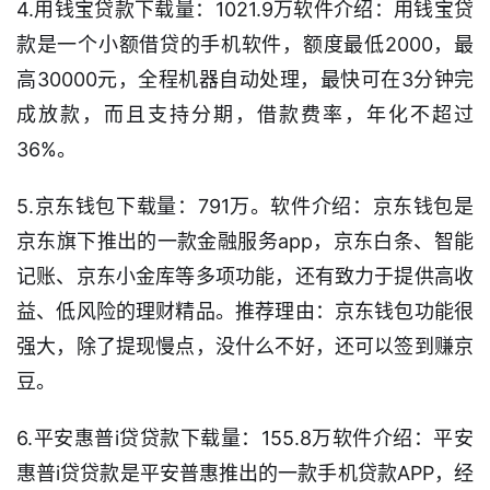
4.用钱宝贷款下载量：1021.9万软件介绍：用钱宝贷
首
款是一个小额借贷的手机软件，额度最低2000，最
页
高30000元，全程机器自动处理，最快可在3分钟完
口
成放款，而且支持分期，借款费率，年化不超过
子
36%。
信
息
5.京东钱包下载量：791万。软件介绍：京东钱包是
京东旗下推出的一款金融服务app，京东白条、智能
信
记账、京东小金库等多项功能，还有致力于提供高收
用
卡
益、低风险的理财精品。推荐理由：京东钱包功能很
强大，除了提现慢点，没什么不好，还可以签到赚京
逾
豆。
期
催
6.平安惠普i贷贷款下载量：155.8万软件介绍：平安
收
惠普i贷贷款是平安普惠推出的一款手机贷款APP，经