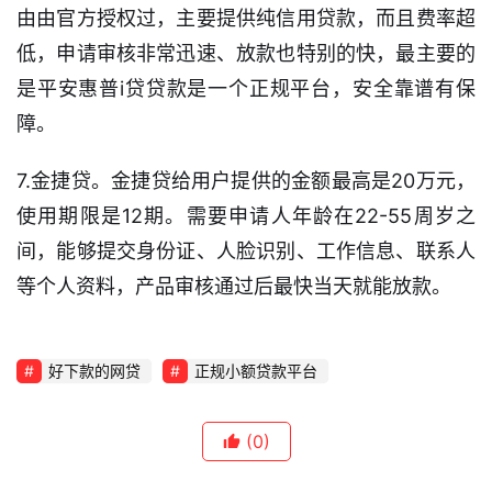
贷
由由官方授权过，主要提供纯信用贷款，而且费率超
款
低，申请审核非常迅速、放款也特别的快，最主要的
攻
是平安惠普i贷贷款是一个正规平台，安全靠谱有保
略
障。
7.金捷贷。金捷贷给用户提供的金额最高是20万元，
使用期限是12期。需要申请人年龄在22-55周岁之
间，能够提交身份证、人脸识别、工作信息、联系人
等个人资料，产品审核通过后最快当天就能放款。
好下款的网贷
正规小额贷款平台
(0)