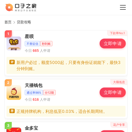
首页
贷款攻略
下款率No.1
1
星呗
立即申请
不查征信
秒到账
今日
人申请
665
新用户必过，额度5000起，只要有身份证就能下，最快3
评
分钟到账。
大额低息
2
天禧钱包
立即申请
通过率98%
分12期
今日
人申请
616
正规持牌机构，利息低至0.03%，适合长期周转。
荐
花户专享
3
金多宝