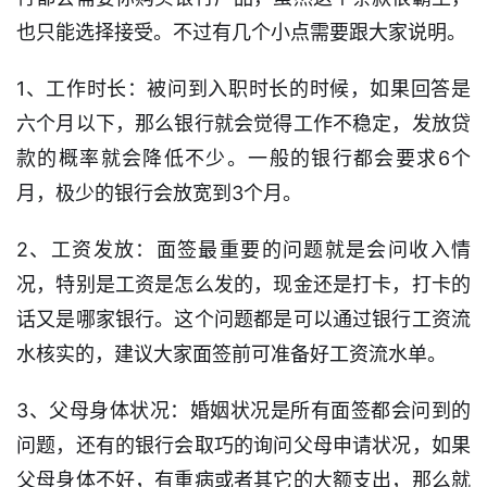
口
也只能选择接受。不过有几个小点需要跟大家说明。
子
信
1、工作时长：被问到入职时长的时候，如果回答是
息
六个月以下，那么银行就会觉得工作不稳定，发放贷
信
款的概率就会降低不少。一般的银行都会要求6个
用
月，极少的银行会放宽到3个月。
卡
2、工资发放：面签最重要的问题就是会问收入情
逾
况，特别是工资是怎么发的，现金还是打卡，打卡的
期
催
话又是哪家银行。这个问题都是可以通过银行工资流
收
水核实的，建议大家面签前可准备好工资流水单。
贷
3、父母身体状况：婚姻状况是所有面签都会问到的
款
问题，还有的银行会取巧的询问父母申请状况，如果
攻
父母身体不好，有重病或者其它的大额支出，那么就
略