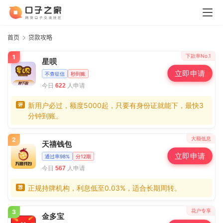
首页
贷款攻略
下款率No.1
1
星呗
立即申请
不查征信
秒到账
今日
人申请
622
新用户必过，额度5000起，只要有身份证就能下，最快3
评
分钟到账。
大额低息
2
天禧钱包
立即申请
通过率98%
分12期
今日
人申请
567
正规持牌机构，利息低至0.03%，适合长期周转。
荐
花户专享
3
金多宝