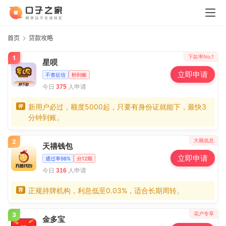
首页
贷款攻略
下款率No.1
1
星呗
立即申请
不查征信
秒到账
今日
人申请
375
新用户必过，额度5000起，只要有身份证就能下，最快3
评
分钟到账。
大额低息
2
天禧钱包
立即申请
通过率98%
分12期
今日
人申请
316
正规持牌机构，利息低至0.03%，适合长期周转。
荐
花户专享
3
金多宝