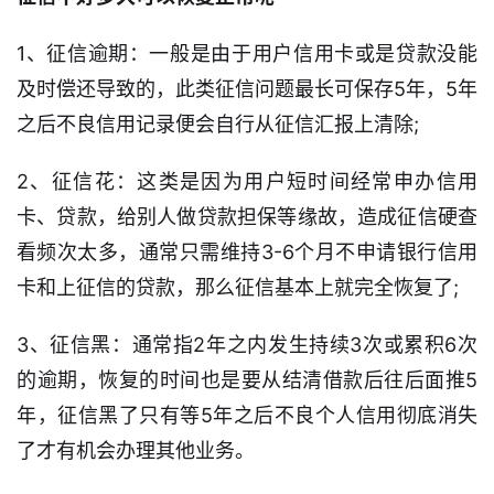
子
信
1、征信逾期：一般是由于用户信用卡或是贷款没能
息
及时偿还导致的，此类征信问题最长可保存5年，5年
之后不良信用记录便会自行从征信汇报上清除;
信
用
2、征信花：这类是因为用户短时间经常申办信用
卡
卡、贷款，给别人做贷款担保等缘故，造成征信硬查
逾
看频次太多，通常只需维持3-6个月不申请银行信用
期
卡和上征信的贷款，那么征信基本上就完全恢复了;
催
收
3、征信黑：通常指2年之内发生持续3次或累积6次
的逾期，恢复的时间也是要从结清借款后往后面推5
贷
年，征信黑了只有等5年之后不良个人信用彻底消失
款
攻
了才有机会办理其他业务。
略