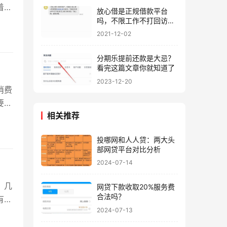
着急
放心借是正规借款平台
吗，不限工作不打回访秒
批秒下
2021-12-02
分期乐提前还款是大忌？
看完这篇文章你就知道了
2023-12-20
消费
要还
相关推荐
投哪网和人人贷：两大头
部网贷平台对比分析
2024-07-14
，几
网贷下款收取20%服务费
合法吗？
有哪
2024-07-13