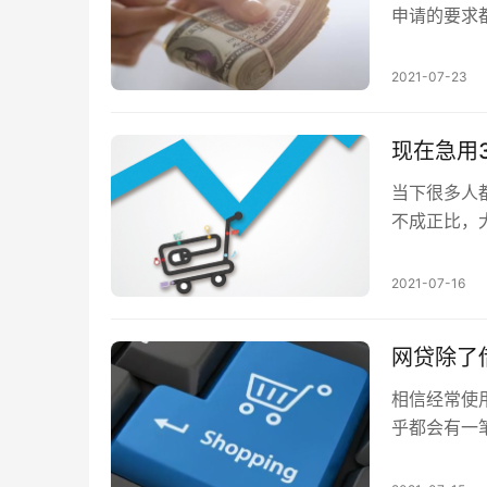
申请的要求
用钱的问题
2021-07-23
现在急用
当下很多人
不成正比，
款，一套还
2021-07-16
网贷除了
相信经常使
乎都会有一
些口子可以