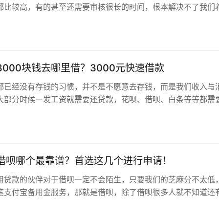
都比较高，有的甚至还需要审核很长的时间，根本解决不了我们
，那么小额贷款5000急用都有…
3000块钱去哪里借？3000元快速借款
都已经没有存钱的习惯，并不是不愿意去存钱，而是我们收入与
大部分时候一发工资就需要还贷款，花呗、借呗、白条等等都需
下来又没钱了，陷入这样的循环当…
借呗哪个最靠谱？首选这几个进行申请！
用贷款的伙伴对于借呗一定不会陌生，只要我们的芝麻分不太低
笔支付宝备用金服务，那就是借呗，除了借呗很多人就不知道还
进行借款了，下面我们就来给大家…