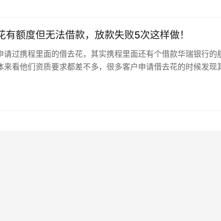
花有额度但无法借款，放款失败5次这样做！
申请过携程里面的借去花，其实携程里面还有个借款华瑞银行的
体来看他们资质要求都差不多，很多客户申请借去花的时候发现
方都是华瑞银行放款，这个华瑞银…