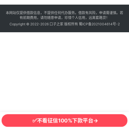
卡
本网站仅提供借款信息，不提供任何代办服务。借款有风险，申请需谨慎。若
逾
有前期费用，请勿随意申请，珍惜个人信用，远离套路贷！
期
Copyright © 2022-2026
口子之家
版权所有
蜀ICP备2021004614号-2
催
收
贷
款
攻
略
✅不看征信100%下款平台→