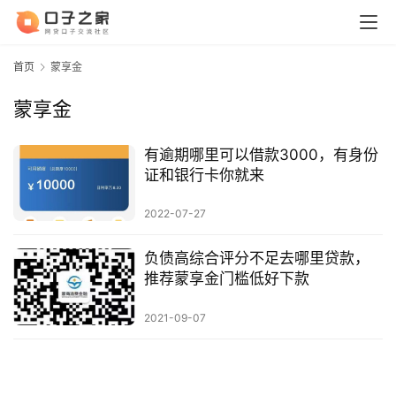
首页
蒙享金
蒙享金
有逾期哪里可以借款3000，有身份
首
证和银行卡你就来
页
2022-07-27
口
负债高综合评分不足去哪里贷款，
子
推荐蒙享金门槛低好下款
信
息
2021-09-07
信
用